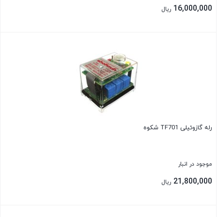
16,000,000
ریال
بستن
رله گازوئیلی TF701 شکوه
موجود در انبار
21,800,000
ریال
بستن