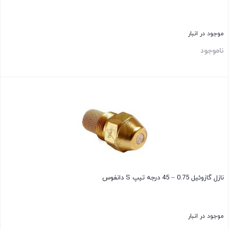
موجود در انبار
ناموجود
بستن
نازل گازوئیل 0.75 – 45 درجه تیپ S دانفوس
موجود در انبار