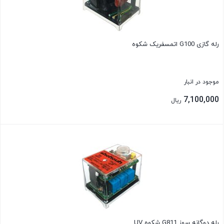
رله گازی G100 اتمسفریک شکوه
موجود در انبار
7,100,000
ریال
بستن
رله دوگانه سوز G811 شکوه UV