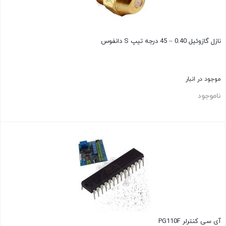
نازل گازوئیل 0.40 – 45 درجه تیپ S دانفوس
موجود در انبار
ناموجود
بستن
آی سی کنترلر PG110F