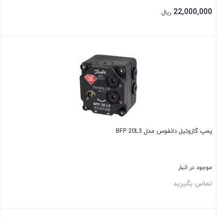
22,000,000
ریال
بستن
پمپ گازوئیل دانفوس مدل BFP 20L3
موجود در انبار
تماس بگیرید
بستن